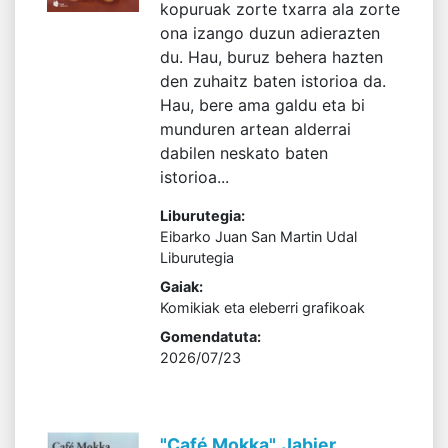
kopuruak zorte txarra ala zorte
ona izango duzun adierazten
du. Hau, buruz behera hazten
den zuhaitz baten istorioa da.
Hau, bere ama galdu eta bi
munduren artean alderrai
dabilen neskato baten
istorioa...
Liburutegia:
Eibarko Juan San Martin Udal
Liburutegia
Gaiak:
Komikiak eta eleberri grafikoak
Gomendatuta:
2026/07/23
"Café Mokka", Jabier