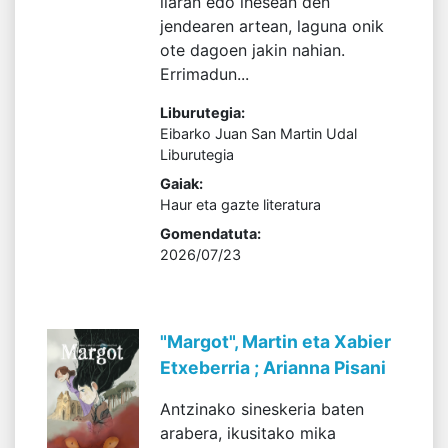
ilaran edo ihesean den
jendearen artean, laguna onik
ote dagoen jakin nahian.
Errimadun...
Liburutegia:
Eibarko Juan San Martin Udal
Liburutegia
Gaiak:
Haur eta gazte literatura
Gomendatuta:
2026/07/23
"Margot", Martin eta Xabier
Etxeberria ; Arianna Pisani
Antzinako sineskeria baten
arabera, ikusitako mika