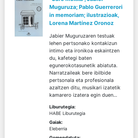
Muguruza; Pablo Guerrerori
in memoriam; ilustrazioak,
Lorena Martínez Oronoz
Jabier Muguruzaren testuak
lehen pertsonako kontakizun
intimo eta ironikoa eskaintzen
du, kafetegi baten
egunerokotasunetik abiatuta.
Narratzaileak bere ibilbide
pertsonala eta profesionala
azaltzen ditu, musikari izatetik
kamarero izatera egin duen...
Liburutegia:
HABE Liburutegia
Gaiak:
Eleberria
Gomendatuta: