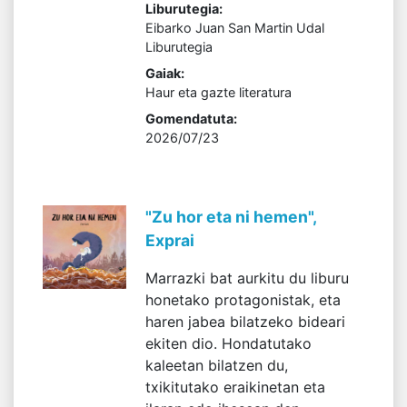
Liburutegia:
Eibarko Juan San Martin Udal
Liburutegia
Gaiak:
Haur eta gazte literatura
Gomendatuta:
2026/07/23
"Zu hor eta ni hemen",
Exprai
Marrazki bat aurkitu du liburu
honetako protagonistak, eta
haren jabea bilatzeko bideari
ekiten dio. Hondatutako
kaleetan bilatzen du,
txikitutako eraikinetan eta