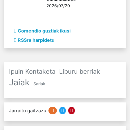
2026/07/20
Gomendio guztiak ikusi
RSSra harpidetu
Ipuin Kontaketa
Liburu berriak
Jaiak
Sariak
Jarraitu gaitzazu