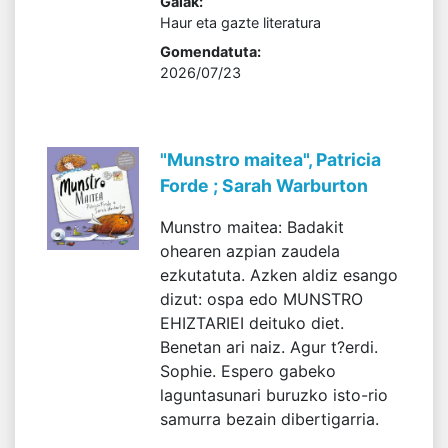
Gaiak:
Haur eta gazte literatura
Gomendatuta:
2026/07/23
"Munstro maitea", Patricia
Forde ; Sarah Warburton
Munstro maitea: Badakit
ohearen azpian zaudela
ezkutatuta. Azken aldiz esango
dizut: ospa edo MUNSTRO
EHIZTARIEI deituko diet.
Benetan ari naiz. Agur t?erdi.
Sophie. Espero gabeko
laguntasunari buruzko isto-rio
samurra bezain dibertigarria.