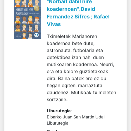
"Norbait dabil nire
koadernoan", David
Fernandez Sifres ; Rafael
Vivas
Tximeletek Marianoren
koadernoa bete dute,
astronauta, futbolaria eta
detektibea izan nahi duen
mutikoaren koadernoa. Neurri,
era eta kolore guztietakoak
dira. Baina batek ere ez du
hegan egiten, marraztuta
daudenez. Mutikoak tximeleten
sortzaile...
Liburutegia:
Eibarko Juan San Martin Udal
Liburutegia