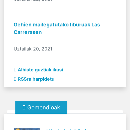
Gehien mailegatutako liburuak Las
Carrerasen
Uztailak 20, 2021
Albiste guztiak ikusi
RSSra harpidetu
Gomendioak